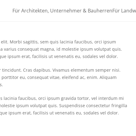
Für Architekten, Unternehmer & Bauherren
Für Landw
lit. Morbi sagittis, sem quis lacinia faucibus, orci ipsum
lla varius consequat magna, id molestie ipsum volutpat quis.
ue ipsum erat, facilisis ut venenatis eu, sodales vel dolor.
er tincidunt. Cras dapibus. Vivamus elementum semper nisi.
 porttitor eu, consequat vitae, eleifend ac, enim. Aliquam
s.
s lacinia faucibus, orci ipsum gravida tortor, vel interdum mi
olestie ipsum volutpat quis. Suspendisse consectetur fringilla
que ipsum erat, facilisis ut venenatis eu, sodales vel dolor.